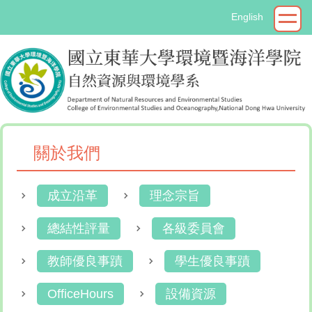
跳
English
到
主
要
內
容
區
關於我們
成立沿革
理念宗旨
總結性評量
各級委員會
教師優良事蹟
學生優良事蹟
OfficeHours
設備資源