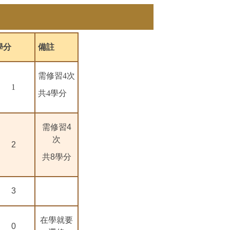
學分
備註
需修習4次
1
共4學分
需修習4
次
2
共8學分
3
在學就要
0