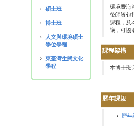
環境暨海
碩士班
後師資包
課程，及
博士班
議，可協
人文與環境碩士
學位學程
課程架構
東臺灣生態文化
學程
本博士班
歷年課規
歷年