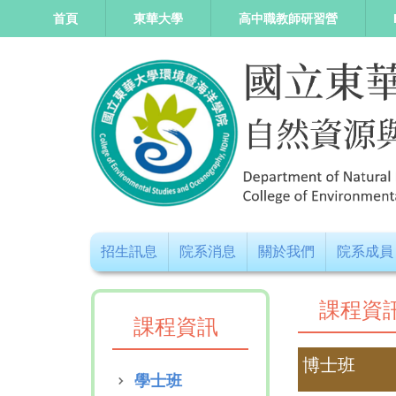
跳
首頁
東華大學
高中職教師研習營
到
主
要
內
容
區
招生訊息
院系消息
關於我們
院系成員
課程資
課程資訊
博士班
學士班