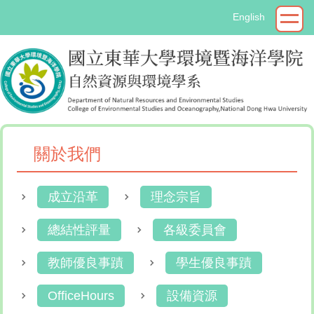
跳
English
到
主
要
內
容
區
關於我們
成立沿革
理念宗旨
總結性評量
各級委員會
教師優良事蹟
學生優良事蹟
OfficeHours
設備資源