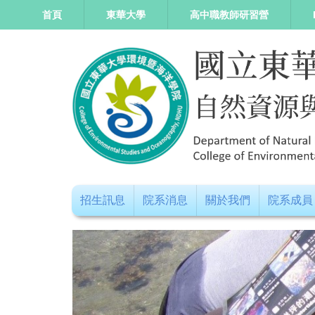
跳
首頁
東華大學
高中職教師研習營
到
主
要
內
容
區
招生訊息
院系消息
關於我們
院系成員