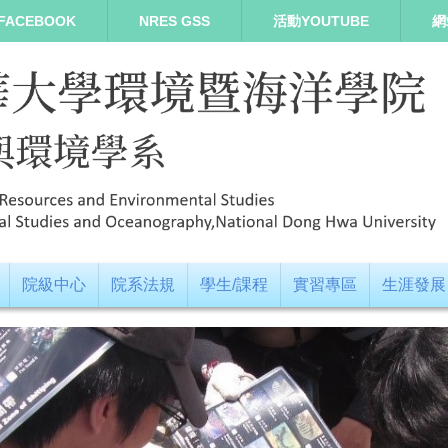
FACEBOOK
NRES GSS
活動YOUTUBE
網
院級中心
院系法規
學生/課程
實習專區
生涯發展